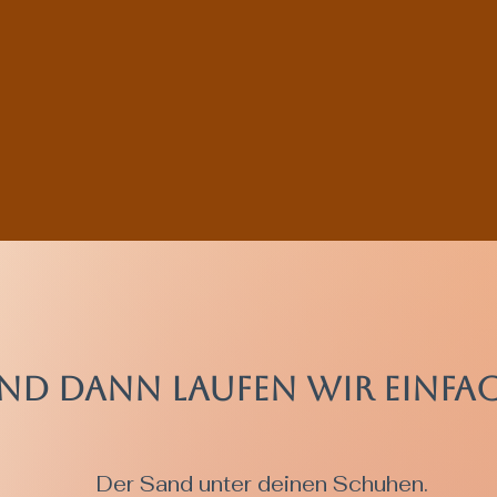
nd dann laufen wir einfac
Der Sand unter deinen Schuhen.