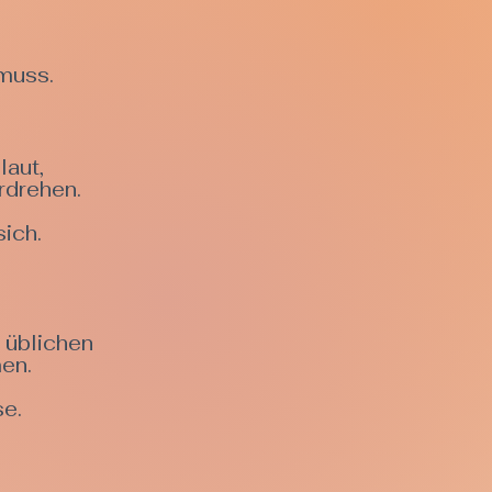
muss.
laut,
rdrehen.
ich.
e üblichen
en.
se.