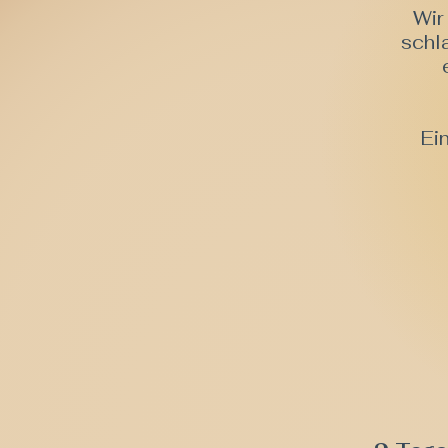
Wir
schl
Ei