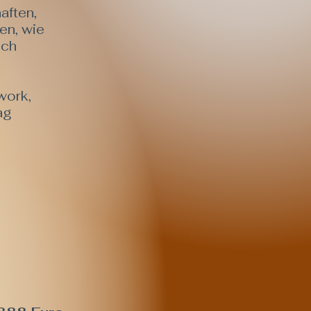
aften,
en, wie
ich
work,
ag