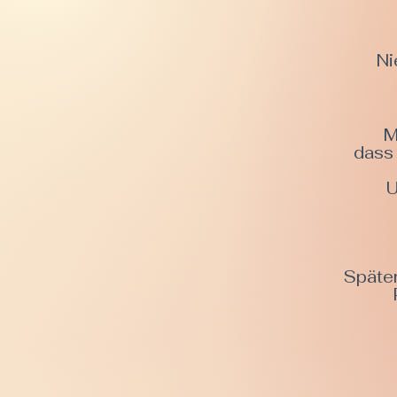
Ni
M
dass 
U
Später