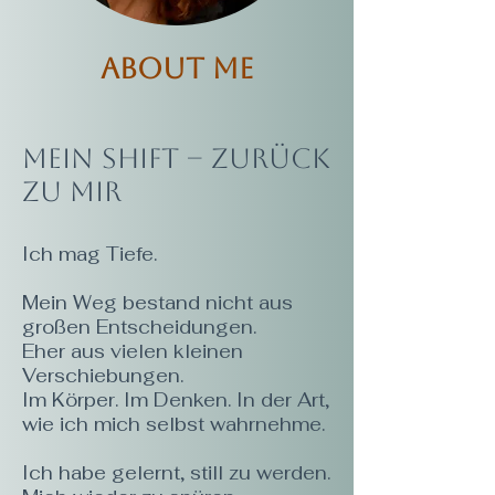
About me
Mein Shift – zurück
zu mir
Ich mag Tiefe.
Mein Weg bestand nicht aus
großen Entscheidungen.
Eher aus vielen kleinen
Verschiebungen.
Im Körper. Im Denken. In der Art,
wie ich mich selbst wahrnehme.
Ich habe gelernt, still zu werden.