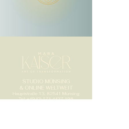
STUDIO MÜNSING
& ONLINE WELTWEIT
Hauptstraße 13, 82541 Münsing
Tel:
+49 (0) 171 4437 198
E-Mail:
hello@mara-kaiser.com
​© 2026 Mara Kaiser