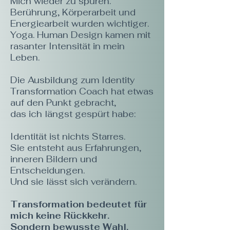
Mich wieder zu spüren.
Berührung, Körperarbeit und
Energiearbeit wurden wichtiger.
Yoga. Human Design kamen mit
rasanter Intensität in mein
Leben.
Die Ausbildung zum Identity
Transformation Coach hat etwas
auf den Punkt gebracht,
das ich längst gespürt habe:
Identität ist nichts Starres.
Sie entsteht aus Erfahrungen,
inneren Bildern und
Entscheidungen.
Und sie lässt sich verändern.
Transformation bedeutet für
mich keine Rückkehr.
Sondern bewusste Wahl.