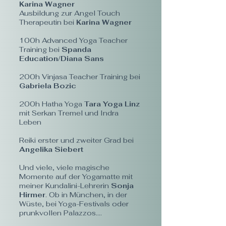
Karina Wagner
Ausbildung zur Angel Touch
Therapeutin bei
Karina Wagner
100h Advanced Yoga Teacher
Training bei
Spanda
Education/Diana Sans
200h Vinjasa Teacher Training bei
Gabriela Bozic
200h Hatha Yoga
Tara Yoga Linz
mit Serkan Tremel und Indra
Leben
Reiki erster und zweiter Grad bei
Angelika Siebert
Und viele, viele magische
Momente auf der Yogamatte mit
meiner Kundalini-Lehrerin
Sonja
Hirmer
. Ob in München, in der
Wüste, bei Yoga-Festivals oder
prunkvollen Palazzos….