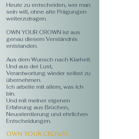
Heute zu entscheiden, wer man
sein will, ohne alte Prägungen
weiterzutragen.
OWN YOUR CROWN ist aus
genau diesem Verständnis
entstanden.
Aus dem Wunsch nach Klarheit.
Und aus der Lust,
Verantwortung wieder selbst zu
übernehmen.
Ich arbeite mit allem, was ich
bin.
Und mit meiner eigenen
Erfahrung aus Brüchen,
Neuorientierung und ehrlichen
Entscheidungen.
Own Your Crown.